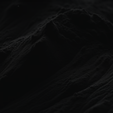
お問い合わせ
HOME
ABOUT
WORK (07)
CONTACT
// CONTACT INFO //
〒141-0032
東京都品川区大崎三丁目1番5号
ルミネ五反田第二・202号室